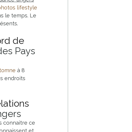
hotos lifestyle
 le temps. Le 
résents.
ord de 
es Pays 
utomne
 à 8 
s endroits 
lations 
ngers
s connaitre ce 
connaissent et 