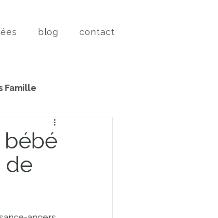
vées
blog
contact
s Famille
t bébé
d de
ssance-angers