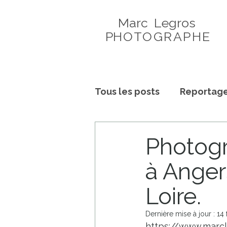
Marc Legros
P
HOTOGRAPHE
Tous les posts
Reportage
Histoires de Maternité
Photogr
à Anger
Loire.
Dernière mise à jour :
14 
https://www.marc