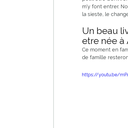
m'y font entrer. 
la sieste, le change
Un beau liv
etre née à 
Ce moment en fami
de famille resteron
https://youtu.be/