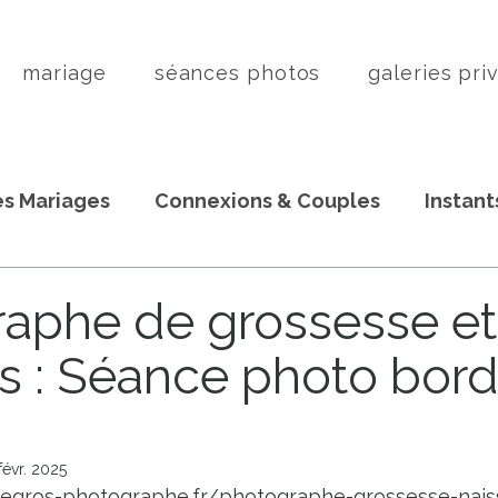
mariage
séances photos
galeries pri
s Mariages
Connexions & Couples
Instant
aphe de grossesse e
s : Séance photo bor
févr. 2025
legros-photographe.fr/photographe-grossesse-nai