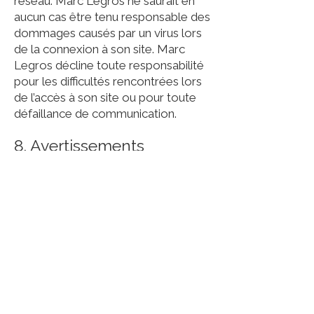
réseau. Marc Legros ne saurait en
aucun cas être tenu responsable des
dommages causés par un virus lors
de la connexion à son site. Marc
Legros décline toute responsabilité
pour les difficultés rencontrées lors
de l’accès à son site ou pour toute
défaillance de communication.
8. Avertissements
En accédant à ce site, les
internautes acceptent les présentes
conditions générales d’utilisation et
mentions légales.
L’internaute reconnaît notamment
que les éléments le composant sont
légalement protégés, et l’internaute
s’interdit notamment d’extraire,
réutiliser, stocker, reproduire,