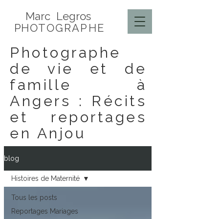
Marc Legros
P
HOTOGRAPHE
Photographe
de vie et de
famille à
Angers : Récits
et reportages
en Anjou
blog
Histoires de Maternité
Tous les posts
Reportages Mariages