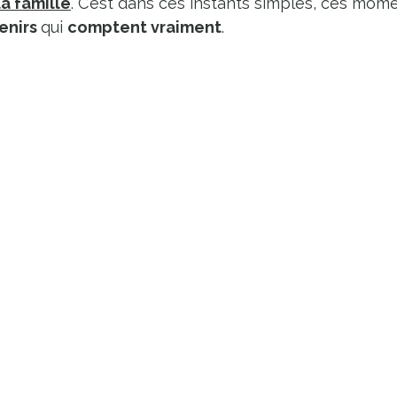
la famille
. C’est dans ces instants simples, ces mome
enirs 
qui 
comptent vraiment
.