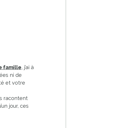
 famille
, j’ai à 
ées ni de 
té et votre 
s racontent 
un jour, ces 