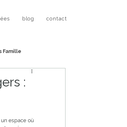
vées
blog
contact
s Famille
ers :
e un espace où 