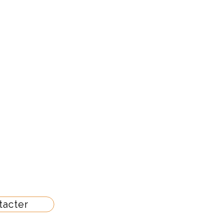
apture de vos
ez-vous
tacter