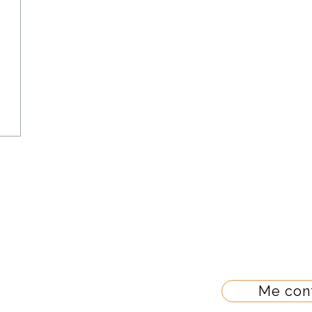
onnel basé à Angers. Je vous accompagne dans la c
jou et dans tout le Grand Ouest. Séances sur rend
, 49100 Angers
Me con